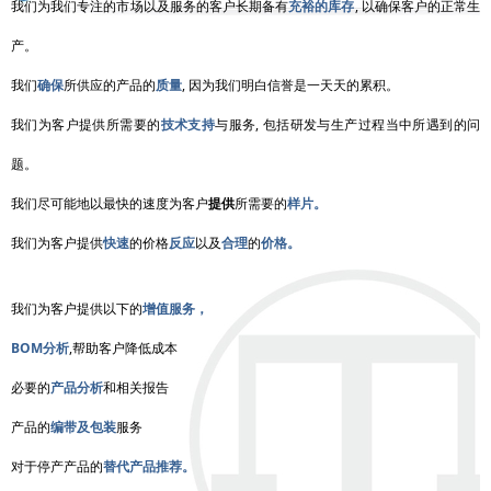
我们为我们专注的市场以及服务的客户长期备有
充裕的库存
, 以确保客户的正常生
产。
我们
确保
所供应的产品的
质量
, 因为我们明白信誉是一天天的累积。
我们为客户提供所需要的
技术支持
与服务, 包括研发与生产过程当中所遇到的问
题。
我们尽可能地以最快的速度为客户
提供
所需要的
样片。
我们为客户提供
快速
的价格
反应
以及
合理
的
价格。
我们为客户提供以下的
增值服务，
BOM分析
,帮助客户降低成本
必要的
产品分析
和相关报告
产品的
编带及包装
服务
对于停产产品的
替代产品推荐。