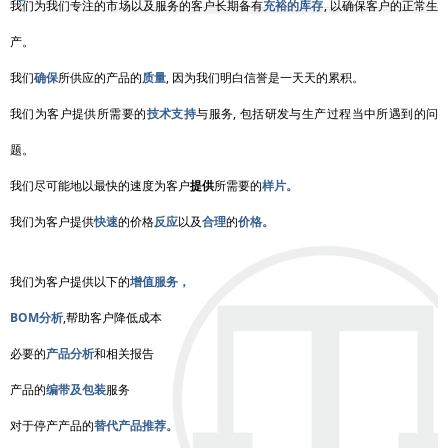
我们为我们专注的市场以及服务的客户长期备有
充裕的库存
, 以确保客户的正常生
产。
我们
确保
所供应的产品的
质量
, 因为我们明白信誉是一天天的累积。
我们为客户提供所需要的
技术支持
与服务, 包括研发与生产过程当中所遇到的问
题。
我们尽可能地以最快的速度为客户
提供
所需要的
样片。
我们为客户提供
快速
的价格
反应
以及
合理
的
价格。
我们为客户提供以下的
增值服务，
BOM分析
,帮助客户降低成本
必要的
产品分析
和相关报告
产品的
编带及包装
服务
对于停产产品的
替代产品推荐。