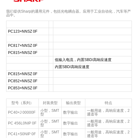
我们提供Sharp的通用元件，包括光电耦合器。应用于工业自动化，汽车等产
品中。
PC123×NNSZ
0F
PC817×NNSZ
0F
PC815×NNSZ
0F
低输入电流，内置SBD/高响应速度
内置SBD/高响应速度
PC815×NNSZ
0F
PC852×NNSZ
0F
PC853×NNSZ
0F
型号（系列）
封装类型
输出类型
特点
小型，SMT
一般用途，高响应速度，2
PC40×J
00000F
数字输出
型
通道等
小型，SMT
一般用途，高响应速度，2
PC
456L0NIP
0F
数字输出
型
通道等
小型，SMT
一般用途，高响应速度，2
PC41×S0NIP
0F
数字输出
型
通道等