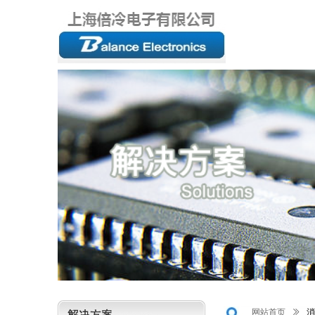
网站首页
ꅀ
消