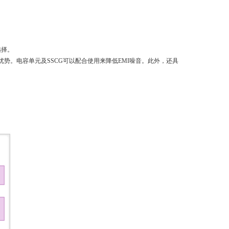
选择。
优势。电容单元及
SSCG
可以配合使用来降低
EMI
噪音。此外，还具